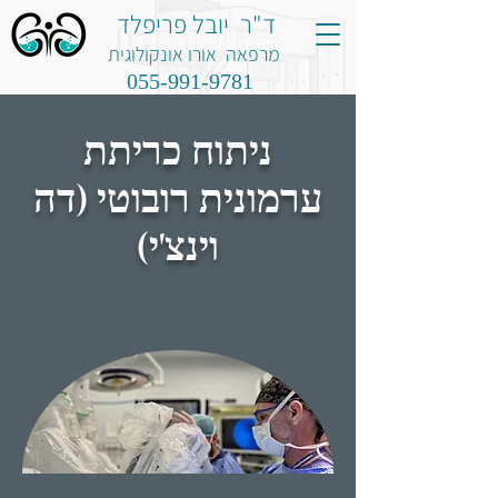
ד"ר יובל פריפלד
מרפאה אורו אונקולוגית
055-991-9781
ניתוח כריתת
ערמונית רובוטי (דה
וינצ'י)