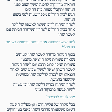
הוראות מדוייקות להכנה ומשך הצום לפני
הניתוח יתקבלו מצוות בית החולים.
תגיע לבית החולים מספר שעות לפני ביצוע
הניתוח.
לאחר הניתוח לרוב תשאר לאשפוז של לילה
אחד בבית החולים לאחריו תשוחרר הביתה עם
קטטר שתן.
למה אפשר לצפות אחרי ניתוח ערמונית בשיטת
דה וינצ'י?
בסוף הניתוח מוחדר קטטר שתן ולעיתים
נשארת צינורית ניקוז היוצאת מהבטן.
צינורית הניקוז לרוב תוצא יום לאחר הניתוח.
קטטר השתן ישאר למשך שבוע ימים. לאחר
הוצאתו יש לצפות לדליפת שתן מסויימת
שתשפר בהמשך.
​לאחר הניתוח צפויה דליפת שתן וכן עשויה
להיות פגיעה בתפקוד המיני.
מתי לפנות לבדיקה?
בכל מקרה של עליית חום >38 מעלות הופעת
דימום משמעותי מדרכי השתן כאבי בטן חזקים,