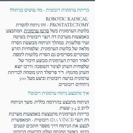
כריתת ערמונית רובוטית - מה עושים בניתוח?
ROBOTIC RADICAL
PROSTATECTOMY
- זהו ניתוח להסרת
בלוטת הערמונית בשל
סרטן ערמונית
. המתבצע
באמצעות מערכת דה וינצ'י רובוטית בשיטה
זעיר פולשנית. במהלך הניתוח מבוצעת הסרה
מלאה של בלוטת הערמונית, שלפוחיות הזרע
ובמקרים מסויימים גם הסרת בלוטות לימפה.
לאחר הסרת הערמונית מבוצע חיבור של
שלפוחית השתן לצינור השופכה (דרכו יוצא
השתן מהגוף). ד"ר פריפלד הינו מומחה לכריתת
ערמונית בגישה רובוטית וביצע מעל 500
ניתוחים רובוטיים.
איך מתבצע ניתוח ערמונית רובוטי?
הניתוח מתבצע בהרדמה כללית. משך הניתוח
לרוב כ 3-4 שעות.
כריתת הערמונית מתבצעת באמצעות מערכת
דה וינצ'י (DA VINCI) רובוטית - המאפשרת
לבצע את הניתוח דרך מספר חתכים קטנים
בבטן, כאשר המנתח שולט בזרועות הרובוט