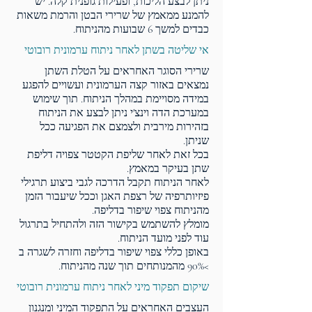
ניתן לבצע הליכות, ופעילות גופנית קלה. יש
להמנע ממאמץ של שרירי הבטן והרמת משאות
כבדים למשך 6 שבועות מהניתוח.
אי שליטה בשתן לאחר ניתוח ערמונית רובוטי
שרירי הסוגר האחראים על הטלת השתן
נמצאים באזור קצה הערמונית ועשויים להפגע
במידה מסויימת במהלך הניתוח. תוך שימוש
במערכת הדה וינצ'י ניתן לבצע את הניתוח
בזהירות מירבית ולצמצם את הפגיעה ככל
שניתן.
בכל זאת לאחר שליפת הקטטר צפויה דליפת
שתן בעיקר במאמץ.
לאחר הניתוח תקבל הדרכה לגבי ביצוע תרגילי
פיזיותרפיה של רצפת האגן וככל שיעבור הזמן
מהניתוח צפוי שיפור בדליפה.
מומלץ להשתמש בקישור הזה ולהתחיל בתרגול
עוד לפני מועד הניתוח.
באופן כללי צפוי שיפור בדליפה וחזרה לשגרה ב
>90% מהמנותחים תוך שנה מהניתוח.
שיקום תפקוד מיני לאחר ניתוח ערמונית רובוטי
העצבים האחראים על התפקוד המיני ומנגנון