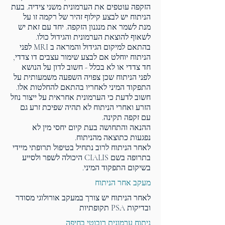
הזקפה עוטפים את הערמונית משני צידיה. בעת
הניתוח יש לבצע קילוף זהיר של רקמה זו על
מנת לשמר את מנגנון הזקפה. יחד עם זאת יש
לשאוף להוצאת הערמונית והגידול כולו.
בהתאם למיקום הגידול והמראה ב MRI לפני
הניתוח יוחלט אם לבצע שימור עצבים דו צדדי,
חד צדדי או לא בכלל - חשוב לדון על הנושא
לפני הניתוח שכן צפויה השפעה משמעותית על
התפקוד המיני לאחריו בהתאם להחלטות אלו.
חשוב לדעת כי הערמונית אחראית על ייצור נוזל
הזרע ואחרי הניתוח לא תהיה שפיכת זרע גם
עם זקפה תקינה.
ההנאה והתחושה בעת קיום יחסי מין לא
נפגעות כתוצאה מהניתוח.
לאחר הניתוח לרוב נתחיל בטיפול תרופתי מיידי
בתרופה בשם CIALIS היכולה לשפר ולסייע
בשיקום התפקוד המיני.
מעקב אחר הניתוח
לאחר הניתוח יש צורך במעקב אורולוגי מסודר
ובדיקות PSA תקופתיות
ניתוח ערמונית רובוטי בחיפה