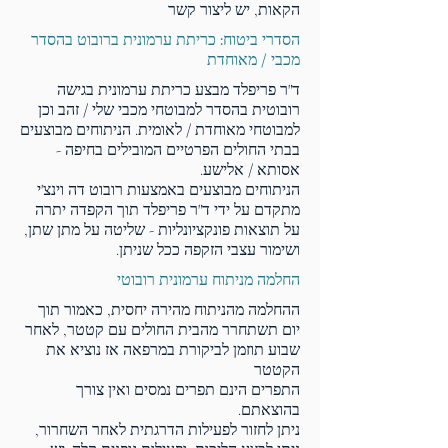
הקאות, יש ליצור קשר
הסדרי ביטוח: כריתת ערמונית ברובוט בהסדר
מכבי / מאוחדת
ד"ר פריפלד מבצע כריתת ערמונית בגישה
רובוטית בהסדר למבוטחי מכבי שלי / זהב וכן
למבוטחי מאוחדת / לאומית. הניתוחים מבוצעים
בבתי החולים הפרטיים המובילים בחיפה -
אסותא / אלישע.
הניתוחים מבוצעים באמצעות רובוט דה וינצ'י
מתקדם על ידי ד"ר פריפלד תוך הקפדה יתרה
על תוצאות פונקציונליות - שליטה על מתן שתן,
ושימור עצבי הזקפה ככל שניתן.
החלמה מניתוח ערמונית רובוטי
ההחלמה מהניתוח מהירה יחסית, כאמור תוך
יום תשתחרר מהבית החולים עם קטטר, לאחר
שבוע תוזמן לביקורת במרפאה אז נוציא את
הקטטר
התפרים הינם תפרים נמסים ואין צורך
בהוצאתם.
ניתן לחזור לפעילות הדרגתית לאחר השחרור,