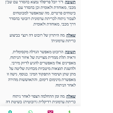
תשובה
: ד"ר יובל פריפלד נמצא בהסדר עם שב"ן
מכבי, מאוחדת ולאומית וכן בהסדר עם
ביטוחים פרטיים, מה שמאפשר למבוטחים
לעבור ניתוח לכריתת ערמונית רובוטי בהסדר
דרך מכבי, מאוחדת ולאומית.
שאלה
: מה היתרון של רובוט דה וינצ'י בביצוע
כריתת ערמונית?
תשובה
:
הרובוט מאפשר הגדלה מקסימלית,
וראיה תלת ממדית מצויינת של איזור הניתוח,
מאפיינים אלו מאפשרים להגיע לדיוק מירבי,
ולהשגת תוצאות מיטביות מבחינת שליטה על
מתן שתן ושימור התפקוד המיני. בנוסף, גישה זו
מאפשרת מינימום דימום, והתאוששות מהירה
לאחר הניתוח.
שאלה
: מה זמן ההחלמה הצפוי לאחר ניתוח
כריתת ערמונית רדיקלית (רובוטית) בשיטת דה
וינצ'י?