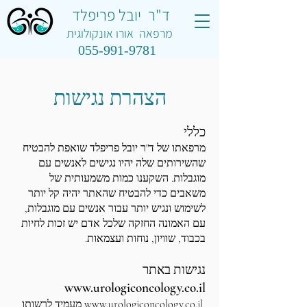
ד"ר יובל פריפלד
מרפאה אורו אונקולוגית
055-991-9781
הצהרת נגישות
כללי
מרפאתו של ד"ר יובל פריפלד שואפת להבטיח
שהשירותים שלה יהיו נגישים לאנשים עם
מוגבלות. השקענו כמות משמעותית של
משאבים כדי להבטיח שהאתר יהיה קל יותר
לשימוש ונגיש יותר עבור אנשים עם מוגבלות,
עם האמונה החזקה שלכל אדם יש זכות לחיות
בכבוד, שוויון, נוחות ועצמאות.
נגישות באתר
www.urologiconcology.co.il
www.urologiconcology.co.il
מעמיד לרשותו