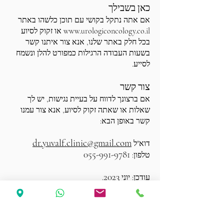
כאן בשבילך
אם אתה נתקל בקושי עם תוכן כלשהו באתר
www.urologiconcology.co.il
או זקוק לסיוע
בכל חלק באתר שלנו, אנא צור איתנו קשר
בשעות העבודה הרגילות כמפורט להלן ונשמח
לסייע.
צור קשר
אם ברצונך לדווח על בעיית נגישות, יש לך
שאלות או שאתה זקוק לסיוע, אנא צור עמנו
קשר באופן הבא:
dr.yuvalf.clinic@gmail.com
דוא"ל
055-991-9781
טלפון:
2023
עודכן: יוני
.
אסותא חיפה, קניון לב המפרץ, קומה 3