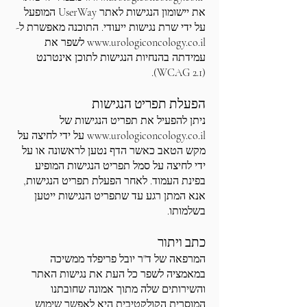
את יישומון הנגישות לאתר UserWay המופעל
על ידי שרת נגישות ייעודי. התוכנה מאפשרת ל-
www.urologiconcology.co.il
לשפר את
עמידתה בהנחיות הנגישות לתוכן אינטרנט
(WCAG 2.1).
הפעלת תפריט הנגישות
ניתן להפעיל את תפריט הנגישות של
www.urologiconcology.co.il
על ידי לחיצה על
מקש הטאב כאשר הדף נטען לראשונה או על
ידי לחיצה על סמל תפריט הנגישות המופיע
בפינת העמוד. לאחר הפעלת תפריט הנגישות,
אנא המתן רגע עד שתפריט הנגישות ייטען
בשלמותו.
כתב ויתור
המרפאה של ד"ר יובל פריפלד ממשיכה
במאמציה לשפר כל העת את נגישות האתר
והשירותים שלה מתוך אמונה שחובתנו
המוסרית הקולקטיבית היא לאפשר שימוש