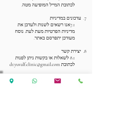
לכתובת המייל המופיעה מטה.
7. עדכונים במדיניות
7.1אנו רשאים לשנות ולעדכן את
מדיניות הפרטיות מעת לעת. נוסח
מעודכן יתפרסם באתר.
8. יצירת קשר
8.1 לשאלות או בקשות ניתן לפנות
לכתובת
dr.yuvalf.clinic@gmail.com
אסותא חיפה, קניון לב המפרץ, קומה 3
מרכז רפואי אלישע, חיפה
055-991-9781
Dr.Yuvalf.clinic@Gmail.com
השאירו פרטים ונחזור בהקדם